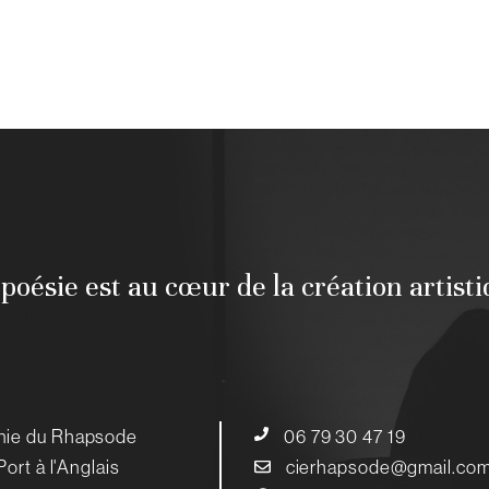
 poésie est au cœur de la création artist
ie du Rhapsode
06 79 30 47 19
Port à l'Anglais
cierhapsode@gmail.co