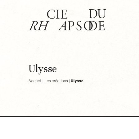
Aller
au
contenu
Ulysse
Accueil
|
Les créations
|
Ulysse