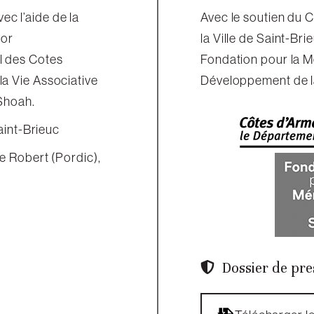
c l’aide de la
Avec le soutien du 
mor
la Ville de Saint-Bri
l des Cotes
Fondation pour la M
a Vie Associative
Développement de la
 Shoah.
aint-Brieuc
le Robert (Pordic),
Dossier de pre