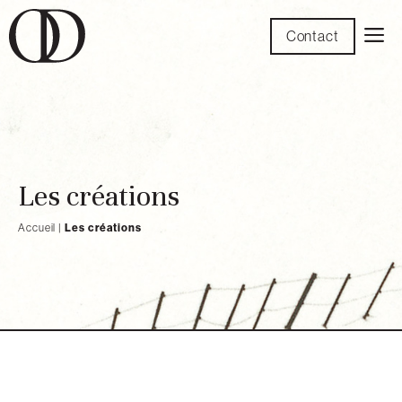
Aller
M
Contact
au
contenu
Les créations
Accueil
|
Les créations